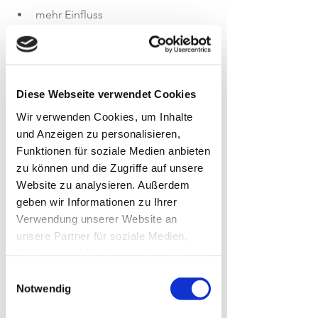
mehr Einfluss
mehr Gestaltung
bessere Führung
ein Umfeld, das wirklich passt
Diese Webseite verwendet Cookies
Oder anders gesagt :Ein Wechsel ist 
Wir verwenden Cookies, um Inhalte
keine Flucht – sondern eine bewusste 
und Anzeigen zu personalisieren,
Entscheidung 
für etwas Besseres
.
Funktionen für soziale Medien anbieten
Warum viele Unternehmen 
zu können und die Zugriffe auf unsere
Website zu analysieren. Außerdem
trotzdem nicht durchdringen
geben wir Informationen zu Ihrer
Verwendung unserer Website an
unsere Partner für soziale Medien,
Weil sie das Entscheidende nicht klar 
Werbung und Analysen weiter. Unsere
genug machen:
Partner führen diese Informationen
👉 
Warum lohnt sich ein Wechsel 
Einwilligungsauswahl
möglicherweise mit weiteren Daten
Notwendig
genau zu Ihnen?
zusammen, die Sie ihnen bereitgestellt
Stattdessen: