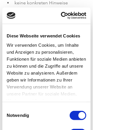
keine konkreten Hinweise
👉 Für den Mitarbeiter entsteht der 
Eindruck: „Es läuft doch alles okay.“
Kündigung ohne nachvollziehbare 
Begründung
Diese Webseite verwendet Cookies
Formal ist keine ausführliche 
Wir verwenden Cookies, um Inhalte
Begründung nötig.
und Anzeigen zu personalisieren,
In der Praxis ist genau das aber 
Funktionen für soziale Medien anbieten
entscheidend.
zu können und die Zugriffe auf unsere
👉 Ohne Einordnung bleibt Frustration 
Website zu analysieren. Außerdem
– und oft ein negativer Eindruck vom 
geben wir Informationen zu Ihrer
Unternehmen.
Verwendung unserer Website an
Unsicherheit auf Arbeitgeberseite
unsere Partner für soziale Medien,
Gerade im Mittelstand erlebe ich 
Werbung und Analysen weiter. Unsere
häufig:
Partner führen diese Informationen
Einwilligungsauswahl
Entscheidungen werden mehrfach 
möglicherweise mit weiteren Daten
Notwendig
hinterfragt
zusammen, die Sie ihnen bereitgestellt
Verantwortlichkeiten sind nicht klar
haben oder die sie im Rahmen Ihrer